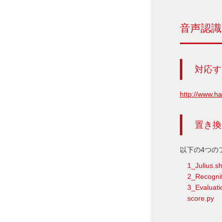
音声認
対応す
http://www.h
置き換
以下の4つの
1_Julius.s
2_Recognit
3_Evaluati
score.py