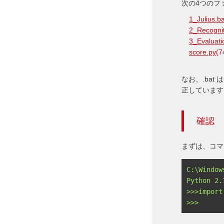
次の4つのフ
1_Julius.ba
2_Recognit
3_Evaluati
score.py
(7
なお、.bat 
正しています
確認
まずは、コマ
C:\Windo
Python 2
>>>impor