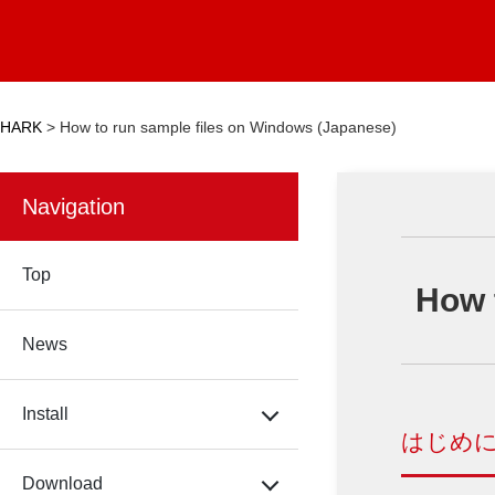
HARK
>
How to run sample files on Windows (Japanese)
Navigation
Top
How 
News
Install
はじめ
Download