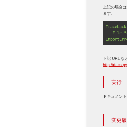
上記の場合は問
ます。
Traceback
   File "<stdin>", line 1, in <module>

下記 URL
http://docs.p
実行
ドキュメントで
変更履