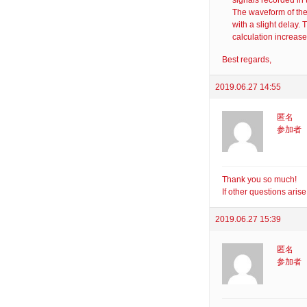
The waveform of th
with a slight delay. 
calculation increases
Best regards,
2019.06.27 14:55
匿名
参加者
Thank you so much!
If other questions aris
2019.06.27 15:39
匿名
参加者