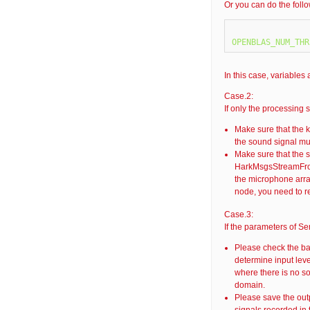
Or you can do the foll
In this case, variables
Case.2:
If only the processing
Make sure that the 
the sound signal mus
Make sure that the s
HarkMsgsStreamFromR
the microphone arra
node, you need to re
Case.3:
If the parameters of S
Please check the ba
determine input leve
where there is no s
domain.
Please save the o
signals recorded in 