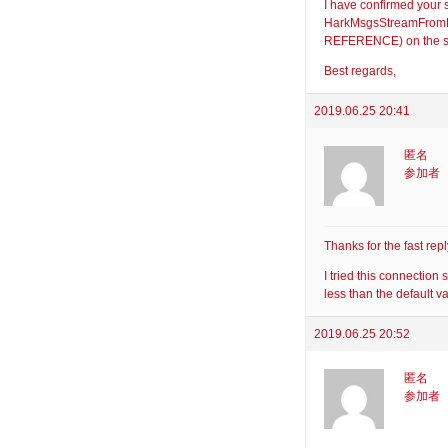
I have confirmed your
HarkMsgsStreamFromRo
REFERENCE) on the same
Best regards,
2019.06.25 20:41
匿名
参加者
Thanks for the fast repl
I tried this connectio
less than the default v
2019.06.25 20:52
匿名
参加者