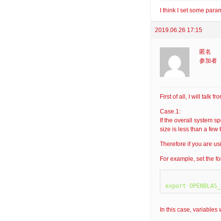
I think I set some para
2019.06.26 17:15
匿名
参加者
First of all, I will talk
Case.1:
If the overall system 
size is less than a fe
Therefore if you are u
For example, set the fo
In this case, variables