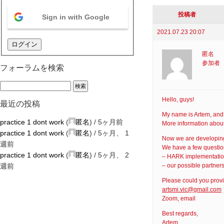
投稿者
Sign in with Google
2021.07.23 20:07
ログイン
匿名
参加者
フォーラムを検索
Hello, guys!
最近の投稿
My name is Artem, and
practice 1 dont work
(
匿名
) /
5ヶ月前
More information abou
practice 1 dont work
(
匿名
) /
5ヶ月、 1
Now we are developin
週前
We have a few question
practice 1 dont work
(
匿名
) /
5ヶ月、 2
– HARK implementation 
週前
– our possible partners
Please could you prov
artsmi.vic@gmail.com
Zoom, email
Best regards,
Artem