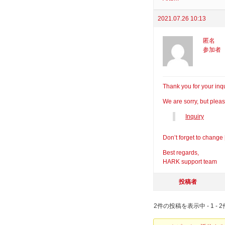
2021.07.26 10:13
匿名
参加者
Thank you for your inqu
We are sorry, but pleas
Inquiry
Don’t forget to change [
Best regards,
HARK support team
投稿者
2件の投稿を表示中 - 1 - 2