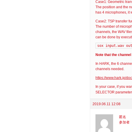
Case1: Geometric trans
The position and the n
has 4 microphones, it w
Case2: TSP transfer fu
The number of microph
channels, the WAV file
can be done by execut
sox input.wav ou
Note that the channel 
In HARK, the 6 channel
channels needed.
https://www.hark.jp/d
In your case, if you wa
SELECTOR parameter
2019.06.11 12:08
匿名
参加者