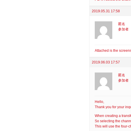
2019.05.31 17:58
匿名
参加者
Attached is the screens
2019.06.03 17:57
匿名
参加者
Hello,
Thank you for your inqu
When creating a transfe
So selecting the channe
This will use the four-