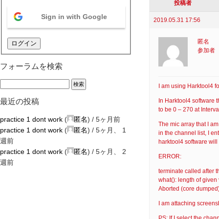
投稿者
Sign in with Google
2019.05.31 17:56
匿名
ログイン
参加者
フォーラムを検索
I am using Harktool4 for
In Harktool4 software t
最近の投稿
to be 0 – 270 at Interva
practice 1 dont work
(
匿名
) /
5ヶ月前
The mic array that I am
practice 1 dont work
(
匿名
) /
5ヶ月、 1
in the channel list, I e
週前
harktool4 software will
practice 1 dont work
(
匿名
) /
5ヶ月、 2
ERROR:
週前
terminate called after 
what(): length of given 
Aborted (core dumped
I am attaching screens
PS: If I select the cha