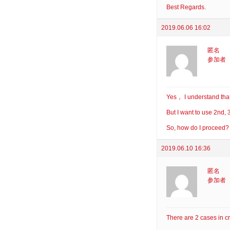
Best Regards.
2019.06.06 16:02
匿名
参加者
Yes， I understand that 
But I want to use 2nd, 
So, how do I proceed?
2019.06.10 16:36
匿名
参加者
There are 2 cases in c