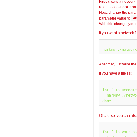
First, create a network f
refer to
Cookbook
and
Next, change the param
A
parameter value to
With this change, you c
If you want a network 
After that, just write th
If you have a file list:
for f in <code>c
  harkmw ./netwo
Of course, you can also
for f in your_pa