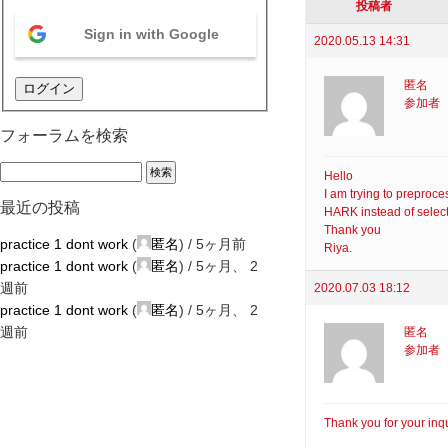
投稿者
Sign in with Google
2020.05.13 14:31
匿名
ログイン
参加者
フォーラムを検索
Hello
I am trying to preproce
最近の投稿
HARK instead of select
Thank you
practice 1 dont work
(
匿名
) /
5ヶ月前
Riya.
practice 1 dont work
(
匿名
) /
5ヶ月、 2
週前
2020.07.03 18:12
practice 1 dont work
(
匿名
) /
5ヶ月、 2
週前
匿名
参加者
Thank you for your inqu