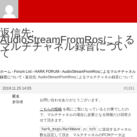
返信先:
AudioStreamFromRosによる
マルチチャネル録音につい
て
ホーム
›
Forum List
›
HARK FORUM
›
AudioStreamFromRosによるマルチチャネル
録音について
›
返信先: AudioStreamFromRosによるマルチチャネル録音について
2019.11.25 14:05
#1261
匿名
お問い合わせありがとうございます。
参加者
こちらの投稿
を既にご覧になっているとの事でしたの
で、マルチチャネルの場合に必要となる情報だけ回答さ
せて頂きます。
hark_msgs/HarkWave
nch
の
に送信するチャネル
数を設定して頂き、マルチチャネルのPCMデータは