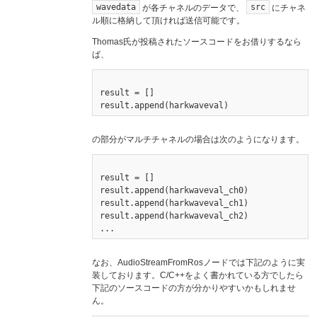
wavedata
src
が各チャネルのデータで、
にチャネ
ル順に格納して頂ければ送信可能です。
Thomas氏が投稿されたソースコードをお借りするなら
ば、
result = []

の部分がマルチチャネルの場合は次のようになります。
result = []

result.append(harkwaveval_ch0)

result.append(harkwaveval_ch1)

result.append(harkwaveval_ch2)

なお、AudioStreamFromRosノードでは下記のように実
装しております。C/C++をよく書かれている方でしたら
下記のソースコードの方が分かりやすいかもしれませ
ん。