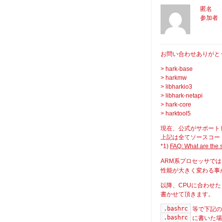
匿名
参加者
お問い合わせありがと
> hark-base
> harkmw
> libharkio3
> libhark-netapi
> hark-core
> harktool5
現在、公式がサポートして
上記は全てソースコー
*1)
FAQ: What are the 
ARM系プロセッサで
性能が大きく変わる事
以降、CPUに合わせ
書かせて頂きます。
.bashrc
等で下記の
.bashrc
に書いた場