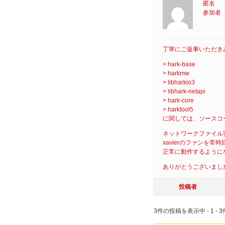
匿名
参加者
丁寧にご返事いただき
> hark-base
> harkmw
> libharkio3
> libhark-netapi
> hark-core
> harktool5
に関しては、ソースコ
ネットワークファイル実
xavierのファンを
正常に動作するように
ありがとうございまし
投稿者
3件の投稿を表示中 - 1 - 3