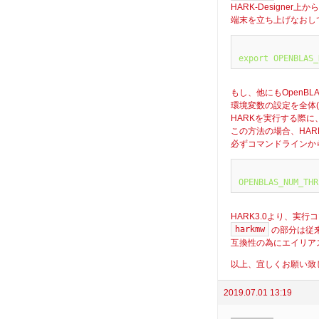
HARK-Designer上
端末を立ち上げなおしてH
もし、他にもOpenB
環境変数の設定を全体(
HARKを実行する際
この方法の場合、HARK
必ずコマンドラインか
HARK3.0より、実
harkmw
の部分は従
互換性の為にエイリア
以上、宜しくお願い致
2019.07.01 13:19