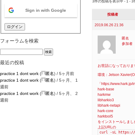
3件の投稿を表示中 - 1 - 3
Sign in with Google
投稿者
2019.06.26 21:36
ログイン
匿名
フォーラムを検索
参加者
最近の投稿
お世話になっておりま
practice 1 dont work
(
匿名
) /
5ヶ月前
環境：Jetson Xavier
practice 1 dont work
(
匿名
) /
5ヶ月、 1
「https://www.hark.
週前
hark-base
practice 1 dont work
(
匿名
) /
5ヶ月、 2
harkmw
週前
libharkio3
libhark-netapi
hark-core
harktool5
をインストールしました。
上記URLの
curl -sL https:/