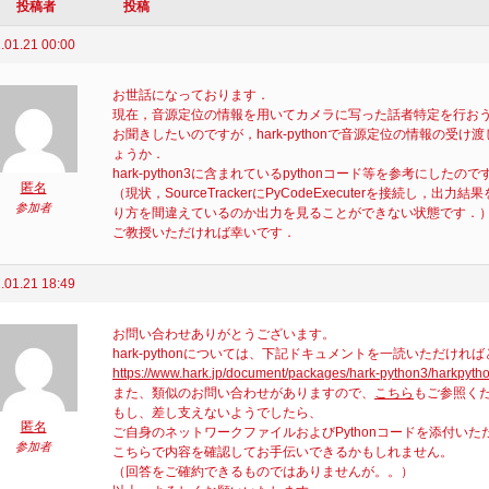
投稿者
投稿
.01.21 00:00
お世話になっております．
現在，音源定位の情報を用いてカメラに写った話者特定を行お
お聞きしたいのですが，hark-pythonで音源定位の情報の受け
ょうか．
hark-python3に含まれているpythonコード等を参考にし
匿名
（現状，SourceTrackerにPyCodeExecuterを接続
参加者
り方を間違えているのか出力を見ることができない状態です．
ご教授いただければ幸いです．
.01.21 18:49
お問い合わせありがとうございます。
hark-pythonについては、下記ドキュメントを一読いただけれ
https://www.hark.jp/document/packages/hark-python3/harkpyth
また、類似のお問い合わせがありますので、
こちら
もご参照く
もし、差し支えないようでしたら、
匿名
ご自身のネットワークファイルおよびPythonコードを添付いた
参加者
こちらで内容を確認してお手伝いできるかもしれません。
（回答をご確約できるものではありませんが。。）