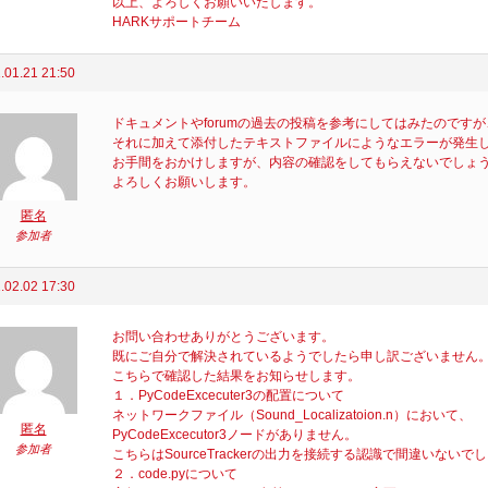
以上、よろしくお願いいたします。
HARKサポートチーム
.01.21 21:50
ドキュメントやforumの過去の投稿を参考にしてはみたのです
それに加えて添付したテキストファイルにようなエラーが発生
お手間をおかけしますが、内容の確認をしてもらえないでしょ
よろしくお願いします。
匿名
参加者
.02.02 17:30
お問い合わせありがとうございます。
既にご自分で解決されているようでしたら申し訳ございません
こちらで確認した結果をお知らせします。
１．PyCodeExcecuter3の配置について
ネットワークファイル（Sound_Localizatoion.n）において、
匿名
PyCodeExcecutor3ノードがありません。
参加者
こちらはSourceTrackerの出力を接続する認識で間違いないで
２．code.pyについて