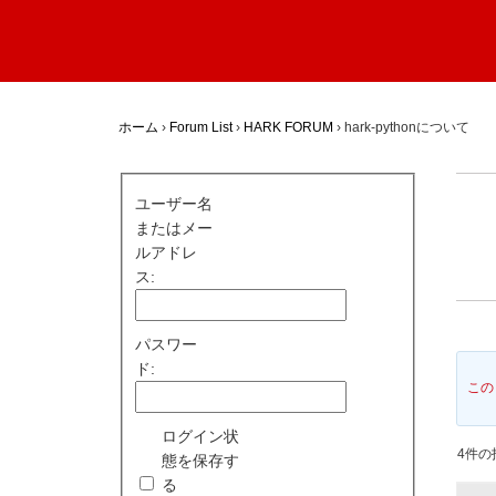
ホーム
›
Forum List
›
HARK FORUM
›
hark-pythonについて
ユーザー名
またはメー
ルアドレ
ス:
パスワー
ド:
この
ログイン状
4件の投
態を保存す
る