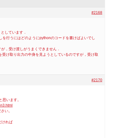
#2168
うとしています．
渡しを行うにはどのようにpythonのコードを書けばよいでし
たのですが，受け渡しがうまくできません．
し，出力結果を受け取り出力の中身を見ようとしているのですが，受け取
）
#2170
ばと思います。
on3.html
ださい。
だければ