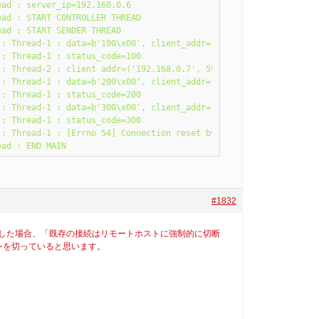
ad : server_ip=192.168.0.6

ad : START CONTROLLER THREAD

ad : START SENDER THREAD

: Thread-1 : data=b'100\x00', client_addr=('192.168.0.7', 59506)
: Thread-1 : status_code=100

: Thread-2 : client addr=('192.168.0.7', 59507)

: Thread-1 : data=b'200\x00', client_addr=('192.168.0.7', 59506)
: Thread-1 : status_code=200

: Thread-1 : data=b'300\x00', client_addr=('192.168.0.7', 59506)
: Thread-1 : status_code=300

: Thread-1 : [Errno 54] Connection reset by peer

ead : END MAIN
#1832
ket通信した場合、「既存の接続はリモートホストに強制的に切断
ョンを切っていると思います。