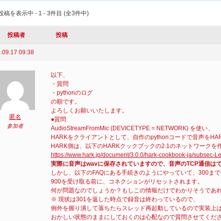
稿を表示中 - 1 - 3件目 (全3件中)
投稿者
投稿
.09.17 09:38
以下、
・質問
・pythonのログ
の順です。
よろしくお願いいたします。
匿名
●質問
参加者
AudioStreamFromMic (DEVICETYPE = NETWORK) を使い、
HARKをクライアントとして、自作のpythonコードで音声をH
HARK側は、以下のHARKクックブックの2.1のネットワーク
https://www.hark.jp/document/3.0.0/hark-cookbook-ja/subsec-
実際に音声はwavに保存されていますので、音声のTCP通信は
しかし、以下のFAQにある手続きのようにやっていて、300まで
900を受け取る前に、コネクションがリセットされます。
何が問題なのでしょうか？もしこの情報だけでわかりそうであ
※ 現状は301を返した時点で録音は終わっているので、
例外を握り潰して落ちたらスレッド再起動しているので実装上
おかしい状態のままにしておくのは心配なので質問させてくだ