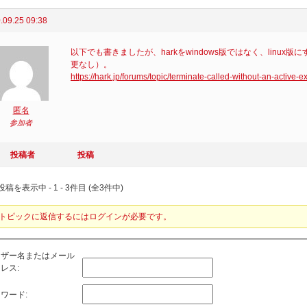
.09.25 09:38
以下でも書きましたが、harkをwindows版ではなく、linux版
更なし）。
https://hark.jp/forums/topic/terminate-called-without-an-active-e
匿名
参加者
投稿者
投稿
稿を表示中 - 1 - 3件目 (全3件中)
トピックに返信するにはログインが必要です。
ーザー名またはメール
レス:
ワード: