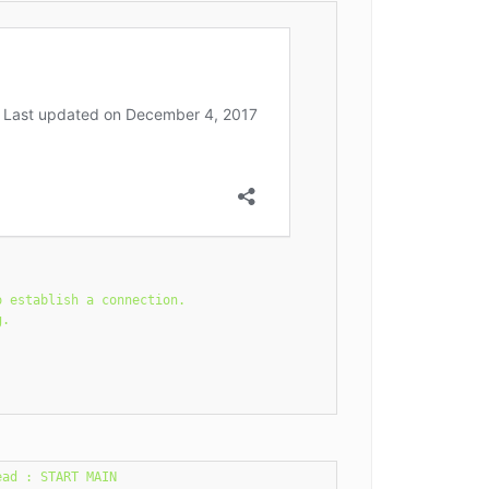
 establish a connection.

.

.
ad : START MAIN
