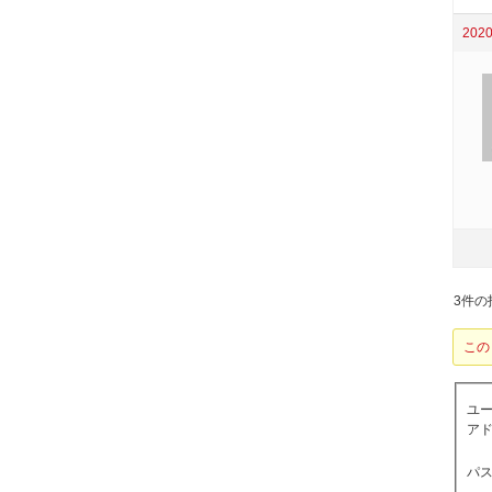
2020
3件の投
この
ユ
アド
パス