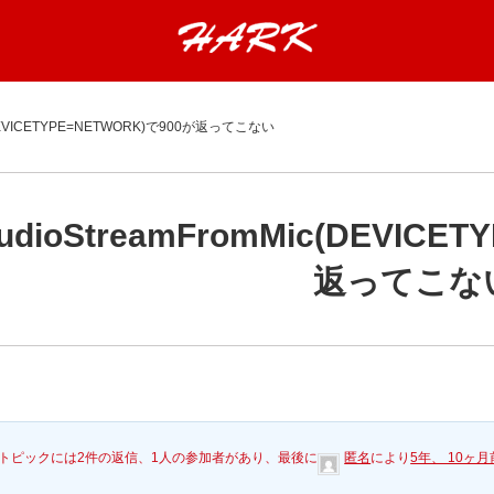
c(DEVICETYPE=NETWORK)で900が返ってこない
udioStreamFromMic(DEVICE
返ってこな
トピックには2件の返信、1人の参加者があり、最後に
匿名
により
5年、 10ヶ月