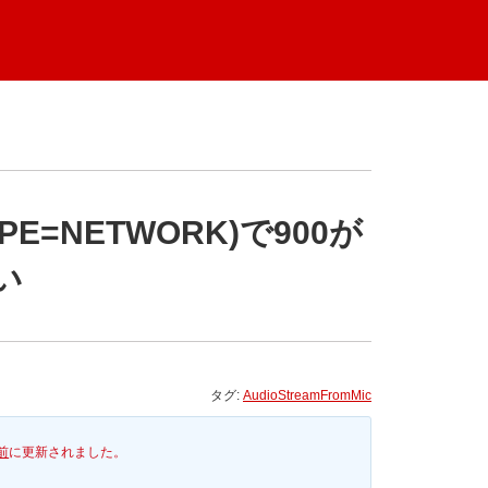
TYPE=NETWORK)で900が
い
タグ:
AudioStreamFromMic
前
に更新されました。