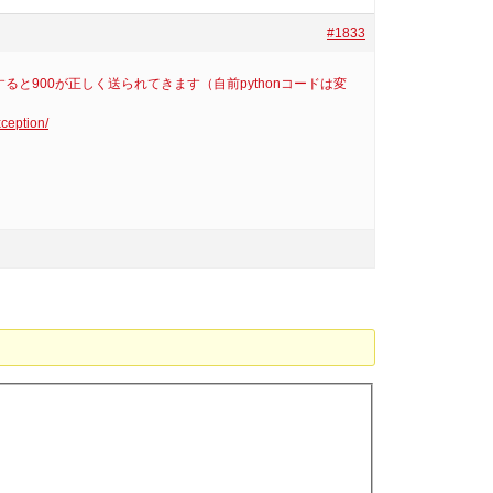
#1833
にすると900が正しく送られてきます（自前pythonコードは変
xception/