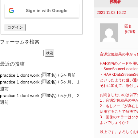
投稿者
Sign in with Google
2021.11.02 16:22
匿名
ログイン
参加者
フォーラムを検索
音源定位結果の中から
HARK内のノードを
最近の投稿
・SaveSource
・HARKDataSt
practice 1 dont work
(
匿名
) /
5ヶ月前
といったように狙い通
practice 1 dont work
(
匿名
) /
5ヶ月、 1
それに加えて、添付し
週前
お聞きしたいのは以下
practice 1 dont work
(
匿名
) /
5ヶ月、 2
1．音源定位結果の中
週前
2．もしノードが存在し
活用することで解決で
3．画像のエラーはソ
よいでしょうか？
以上です。よろしくお