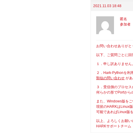
2021.11.03 18:48
匿名
参加者
お問い合わせありがと
以下、ご質問ごとに回
１．申し訳ありません
２．Hark-Pytho
類似の問い合わせ
があ
３．受信側のプロセス
何らかの形でPortか
また、Windows版
現状のHARKはLin
可能であればLinux
以上、よろしくお願い
HARKサポートチーム