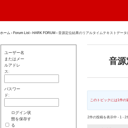
ホーム
›
Forum List
›
HARK FORUM
›
音源定位結果のリアルタイムテキストデータ
ユーザー名
音源
またはメー
ルアドレ
ス:
パスワー
ド:
このトピックには1件の
ログイン状
2件の投稿を表示中 - 1 - 2
態を保存す
る