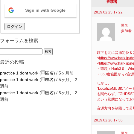
投稿者
Sign in with Google
2019.02.25 17:22
匿名
ログイン
参加者
フォーラムを検索
以下を元に音源定位＆
<
https://www.hark.jp/
最近の投稿
<
https://www.hark.jp/
・環境：Hark3.0、Win
practice 1 dont work
(
匿名
) /
5ヶ月前
・360度範囲から2
practice 1 dont work
(
匿名
) /
5ヶ月、 2
しかし、
週前
“LocalizeMUS
practice 1 dont work
(
匿名
) /
5ヶ月、 2
も関わらず、”GHDS
週前
という状態になってお
音源方向を制限して分
2019.02.26 17:36
匿名