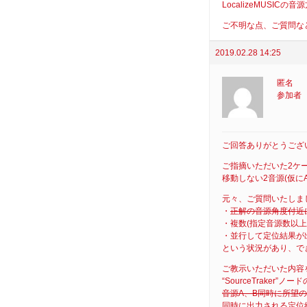
LocalizeMUS
ご不明な点、ご質問な
2019.02.28 14:25
匿名
参加者
ご回答ありがとうござ
ご指摘いただいた2ケ
移動しない2音源(仮に
元々、ご質問いたしま
・
正解の音源角度付近
・複数(指定音源数以
・並行して定位結果が
という状況があり、で
ご教示いただいた内容
“SourceTraker”ノ
音源A、B同時に所望
同時に出力される定位