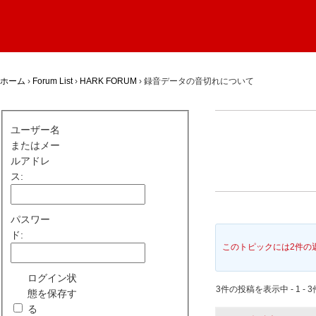
ホーム
›
Forum List
›
HARK FORUM
›
録音データの音切れについて
ユーザー名
またはメー
ルアドレ
ス:
パスワー
ド:
このトピックには2件の
ログイン状
3件の投稿を表示中 - 1 - 3
態を保存す
る