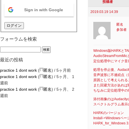
投稿者
Sign in with Google
2019.03.19 14:39
匿名
ログイン
参加者
フォーラムを検索
Windows版HARK
AudioStreamFrom
最近の投稿
定位処理中にマイク音
処理を停止後、Auda
practice 1 dont work
(
匿名
) /
5ヶ月前
音声波形に不連続点（
practice 1 dont work
(
匿名
) /
5ヶ月、 1
原因として考えられる
週前
また回避方法があれば
practice 1 dont work
(
匿名
) /
5ヶ月、 2
ちなみに定位処理中のC
週前
添付画像のはAudaci
スペクトルグラム表示
HARKのバージョン
Install->Win
HARK_for_Windows