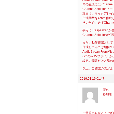
その直後には Channe
ChannelSelector 
理由は、マイクアレイ
伝達関数を4chで作成し
そのため、必ずChanne
手元に Respeak
ChannelSelect
また、動作確認として 
作成してみては如何で
AudioStreamFr
6chのWAVファイ
設定の問題だけと思わ
以上、ご確認のほどよ
2019.01.19 01:47
匿名
参加者
ご回答ありがとうござ