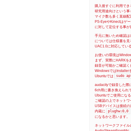
購入後すぐに利用できる
研究用途向けという事も
マイク数も多く直線配置
PS-EyeやKinect
に対して定位する事が
手元に無いため確認は出来ない
については仕様書を見
UAC1.0に対応して
お使いの環境はWindow
まず、実際にHARKを
録音が可能かご確認く
WindowsではIns
sudo ap
Ubuntuでは
audacityで録音した
6ch用に書き換えられて
Ubuntuでご使用にな
ご確認の上でネットワ
USBデバイスは接続の
plughw:0,0
内蔵に
になるかと思います。
ネットワークファイル
AudioStreamFro