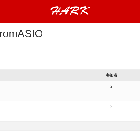
FromASIO
参加者
2
2