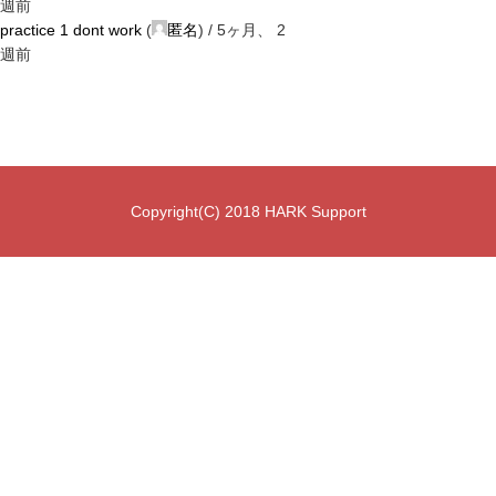
週前
practice 1 dont work
(
匿名
) /
5ヶ月、 2
週前
Copyright(C) 2018 HARK Support