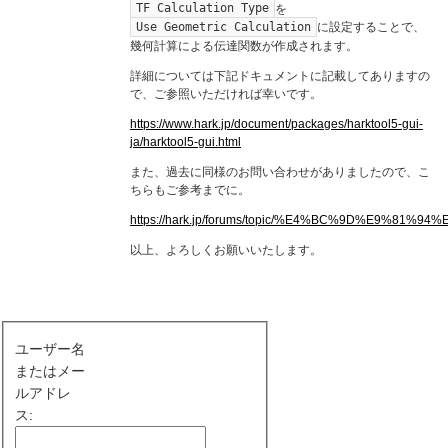
TF Calculation Type
を
Use Geometric Calculation
に設定することで、
幾何計算による伝達関数が作成されます。
詳細については下記ドキュメントに記載してありますの
で、ご参照いただければ幸いです。
https://www.hark.jp/document/packages/harktool5-gui-
ja/harktool5-gui.html
また、過去に同様のお問い合わせがありましたので、こ
ちらもご参考までに。
https://hark.jp/forums/topic/%E4%BC%9D%E9
以上、よろしくお願いいたします。
ユーザー名
またはメー
ルアドレ
ス: