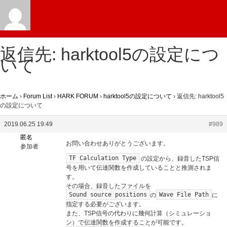
返信先: harktool5の設定につ
いて
ホーム
›
Forum List
›
HARK FORUM
›
harktool5の設定について
›
返信先: harktool5
の設定について
2019.06.25 19:49
#989
匿名
お問い合わせありがとうございます。
参加者
TF Calculation Type
の設定から、録音したTSP信
号を用いて伝達関数を作成していることと推測されま
す。
その場合、録音したファイルを
Sound source positions
Wave File Path
の
に
指定する必要がございます。
また、TSP信号の代わりに幾何計算（シミュレーショ
ン）で伝達関数を作成することが可能です。