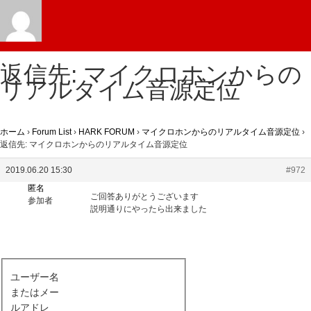
返信先: マイクロホンからの
リアルタイム音源定位
ホーム
›
Forum List
›
HARK FORUM
›
マイクロホンからのリアルタイム音源定位
›
返信先: マイクロホンからのリアルタイム音源定位
2019.06.20 15:30
#972
匿名
ご回答ありがとうございます
参加者
説明通りにやったら出来ました
ユーザー名
またはメー
ルアドレ