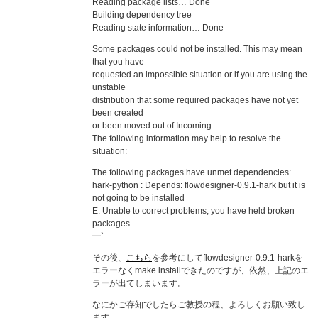
Reading package lists… Done
Building dependency tree
Reading state information… Done
Some packages could not be installed. This may mean
that you have
requested an impossible situation or if you are using the
unstable
distribution that some required packages have not yet
been created
or been moved out of Incoming.
The following information may help to resolve the
situation:
The following packages have unmet dependencies:
hark-python : Depends: flowdesigner-0.9.1-hark but it is
not going to be installed
E: Unable to correct problems, you have held broken
packages.
`
その後、
こちら
を参考にしてflowdesigner-0.9.1-harkを
エラーなくmake installできたのですが、依然、上記のエ
ラーが出てしまいます。
なにかご存知でしたらご教授の程、よろしくお願い致し
ます。