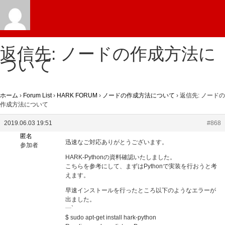
返信先: ノードの作成方法に
ついて
ホーム
›
Forum List
›
HARK FORUM
›
ノードの作成方法について
›
返信先: ノードの
作成方法について
2019.06.03 19:51
#868
匿名
迅速なご対応ありがとうございます。
参加者
HARK-Pythonの資料確認いたしました。
こちらを参考にして、まずはPythonで実装を行おうと考
えます。
早速インストールを行ったところ以下のようなエラーが
出ました。
`
$ sudo apt-get install hark-python