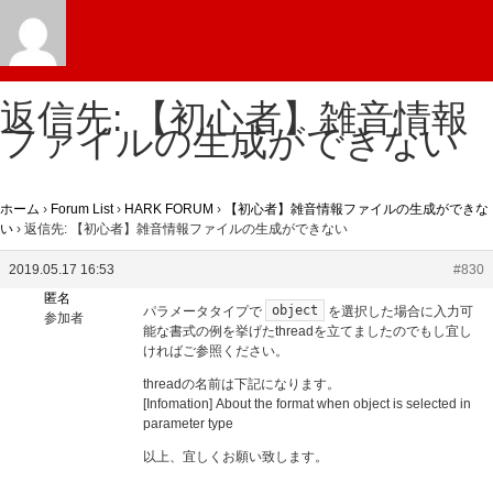
返信先: 【初心者】雑音情報
ファイルの生成ができない
ホーム
›
Forum List
›
HARK FORUM
›
【初心者】雑音情報ファイルの生成ができな
い
›
返信先: 【初心者】雑音情報ファイルの生成ができない
2019.05.17 16:53
#830
匿名
object
パラメータタイプで
を選択した場合に入力可
参加者
能な書式の例を挙げたthreadを立てましたのでもし宜し
ければご参照ください。
threadの名前は下記になります。
[Infomation] About the format when object is selected in
parameter type
以上、宜しくお願い致します。