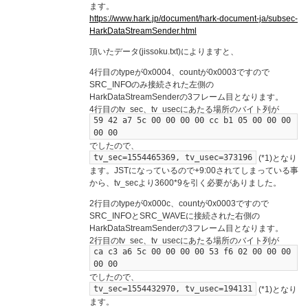
ます。
https://www.hark.jp/document/hark-document-ja/subsec-
HarkDataStreamSender.html
頂いたデータ(jissoku.txt)によりますと、
4行目のtypeが0x0004、countが0x0003ですので
SRC_INFOのみ接続された左側の
HarkDataStreamSenderの3フレーム目となります。
4行目のtv_sec、tv_usecにあたる場所のバイト列が
59 42 a7 5c 00 00 00 00 cc b1 05 00 00 00
00 00
でしたので、
tv_sec=1554465369, tv_usec=373196
(*1)となり
ます。JSTになっているので+9:00されてしまっている事
から、tv_secより3600*9を引く必要がありました。
2行目のtypeが0x000c、countが0x0003ですので
SRC_INFOとSRC_WAVEに接続された右側の
HarkDataStreamSenderの3フレーム目となります。
2行目のtv_sec、tv_usecにあたる場所のバイト列が
ca c3 a6 5c 00 00 00 00 53 f6 02 00 00 00
00 00
でしたので、
tv_sec=1554432970, tv_usec=194131
(*1)となり
ます。