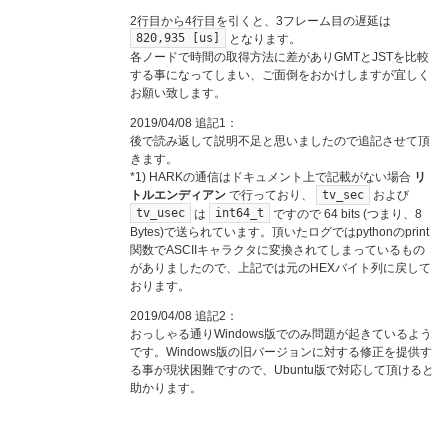
2行目から4行目を引くと、3フレーム目の遅延は
820,935 [us]
となります。
各ノードで時間の取得方法に差がありGMTとJSTを比較
する事になってしまい、ご面倒をおかけしますが宜しく
お願い致します。
2019/04/08 追記1：
後で読み返して説明不足と思いましたので追記させて頂
きます。
*1) HARKの通信はドキュメント上で記載がない場合
リ
tv_sec
トルエンディアン
で行っており、
および
tv_usec
int64_t
は
ですので 64 bits (つまり、8
Bytes)で送られています。頂いたログではpythonのprint
関数でASCIIキャラクタに変換されてしまっているもの
がありましたので、上記では元のHEXバイト列に戻して
おります。
2019/04/08 追記2：
おっしゃる通りWindows版でのみ問題が起きているよう
です。Windows版の旧バージョンに対する修正を提供す
る事が現状困難ですので、Ubuntu版で対応して頂けると
助かります。