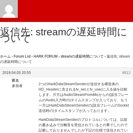
返信先: streamの遅延時間に
ついて
ホーム
›
Forum List
›
HARK FORUM
›
streamの遅延時間について
›
返信先: stream
の遅延時間について
2019.04.05 20:55
#812
匿名
2つのHarkDataStreamSenderが送信する構造体の
参加者
HD_Headerに含まれるtv_secとtv_usecに入る値を比較
します。片方はAudioStreamFromMicからの(該当フレー
ムのAudio入力時の)タイムスタンプが入っており、もう
一方はHarkDataStreamSenderの(該当フレームのSocket
送信時の)タイムスタンプが入っております。
HarkDataStreamSenderのプロトコルについては、以前
の書き込みで分離音を受信されているとの事でしたので
記載しておりませんでしたが下記の仕様で送信されてい