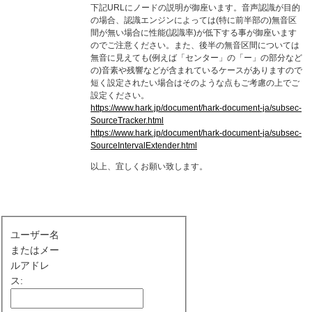
下記URLにノードの説明が御座います。音声認識が目的
の場合、認識エンジンによっては(特に前半部の)無音区
間が無い場合に性能(認識率)が低下する事が御座います
のでご注意ください。また、後半の無音区間については
無音に見えても(例えば「センター」の「ー」の部分など
の)音素や残響などが含まれているケースがありますので
短く設定されたい場合はそのような点もご考慮の上でご
設定ください。
https://www.hark.jp/document/hark-document-ja/subsec-
SourceTracker.html
https://www.hark.jp/document/hark-document-ja/subsec-
SourceIntervalExtender.html
以上、宜しくお願い致します。
ユーザー名
またはメー
ルアドレ
ス: