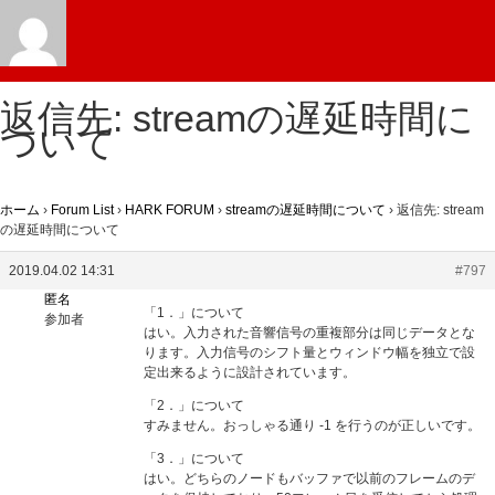
返信先: streamの遅延時間に
ついて
ホーム
›
Forum List
›
HARK FORUM
›
streamの遅延時間について
›
返信先: stream
の遅延時間について
2019.04.02 14:31
#797
匿名
「1．」について
参加者
はい。入力された音響信号の重複部分は同じデータとな
ります。入力信号のシフト量とウィンドウ幅を独立で設
定出来るように設計されています。
「2．」について
すみません。おっしゃる通り -1 を行うのが正しいです。
「3．」について
はい。どちらのノードもバッファで以前のフレームのデ