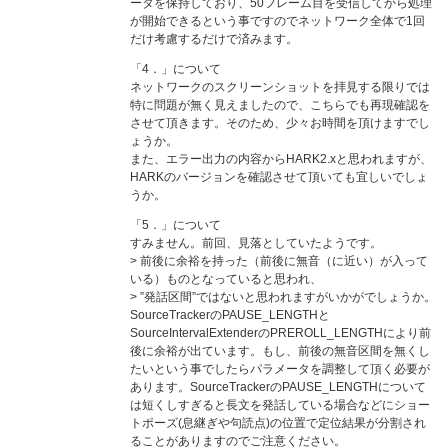
ータを保持しており、50フレーム目を受信してから処理
が開始できるという事ですのでネットワーク全体で1回
だけ考慮するだけで済みます。
「4．」について
ネットワークのスクリーンショットを拝見する限りでは
特に問題が無く見えましたので、こちらでも再現確認を
させて頂きます。そのため、少々お時間を頂けますでし
ょうか。
また、エラー出力の内容からHARK2.xと思われますが、
HARKのバージョンを確認させて頂いても宜しいでしょ
うか。
「5．」について
すみません。前回、見落としていたようです。
> 前後に余裕を持った（前後に無音（に近い）が入って
いる）ものとなっていると思われ、
> ”発話区間”ではないと思われますがいかがでしょうか。
SourceTrackerのPAUSE_LENGTHと
SourceIntervalExtenderのPREROLL_LENGTHにより前
後に余裕が出ています。もし、前後の無音区間を無くし
たいという事でしたらパラメータを調整して頂く必要が
あります。SourceTrackerのPAUSE_LENGTHについて
は短くしすぎると長文を発話している場合などにショー
トポーズ(息継ぎや句読点)の位置で定位結果が分割され
ることがありますのでご注意ください。