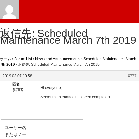
返信先: Scheduled
Maintenance March 7th 2019
ホーム
›
Forum List
›
News and Announcements
›
Scheduled Maintenance March
7th 2019
›
返信先: Scheduled Maintenance March 7th 2019
2019.03.07 10:58
#777
匿名
Hi everyone,
参加者
Server maintenance has been completed.
ユーザー名
またはメー