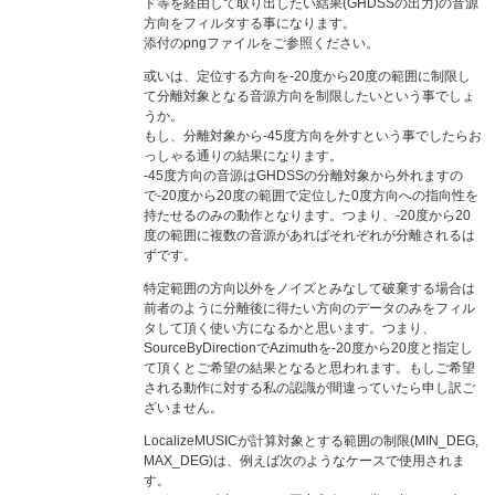
ド等を経由して取り出したい結果(GHDSSの出力)の音源
方向をフィルタする事になります。
添付のpngファイルをご参照ください。
或いは、定位する方向を-20度から20度の範囲に制限し
て分離対象となる音源方向を制限したいという事でしょ
うか。
もし、分離対象から-45度方向を外すという事でしたらお
っしゃる通りの結果になります。
-45度方向の音源はGHDSSの分離対象から外れますの
で-20度から20度の範囲で定位した0度方向への指向性を
持たせるのみの動作となります。つまり、-20度から20
度の範囲に複数の音源があればそれぞれが分離されるは
ずです。
特定範囲の方向以外をノイズとみなして破棄する場合は
前者のように分離後に得たい方向のデータのみをフィル
タして頂く使い方になるかと思います。つまり、
SourceByDirectionでAzimuthを-20度から20度と指定し
て頂くとご希望の結果となると思われます。もしご希望
される動作に対する私の認識が間違っていたら申し訳ご
ざいません。
LocalizeMUSICが計算対象とする範囲の制限(MIN_DEG,
MAX_DEG)は、例えば次のようなケースで使用されま
す。