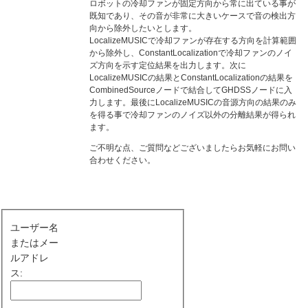
ロボットの冷却ファンが固定方向から常に出ている事が
既知であり、その音が非常に大きいケースで音の検出方
向から除外したいとします。
LocalizeMUSICで冷却ファンが存在する方向を計算範囲
から除外し、ConstantLocalizationで冷却ファンのノイ
ズ方向を示す定位結果を出力します。次に
LocalizeMUSICの結果とConstantLocalizationの結果を
CombinedSourceノードで結合してGHDSSノードに入
力します。最後にLocalizeMUSICの音源方向の結果のみ
を得る事で冷却ファンのノイズ以外の分離結果が得られ
ます。
ご不明な点、ご質問などございましたらお気軽にお問い
合わせください。
ユーザー名
またはメー
ルアドレ
ス: