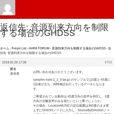
返信先: 音源到来方向を制限
する場合のGHDSS
ホーム
›
Forum List
›
HARK FORUM
›
音源到来方向を制限する場合のGHDSS
›
返
信先: 音源到来方向を制限する場合のGHDSS
2019.02.26 17:36
#750
匿名
お問い合わせありがとうございます。
参加者
samples-hark-2_2_0.tar.gz のサンプルでは0度と-45度に
2話者が立ち、同時発話を行っているデータとなりま
す。
ご希望されている動作は-45度方向の音声を抑圧し、0度
方向の分離音声のみを得たいという事でしょうか。
その場合、LocalizeMUSICの定位範囲は360度のまま変
えずにGHDSSノードに入力し、SourceByDirectionノー