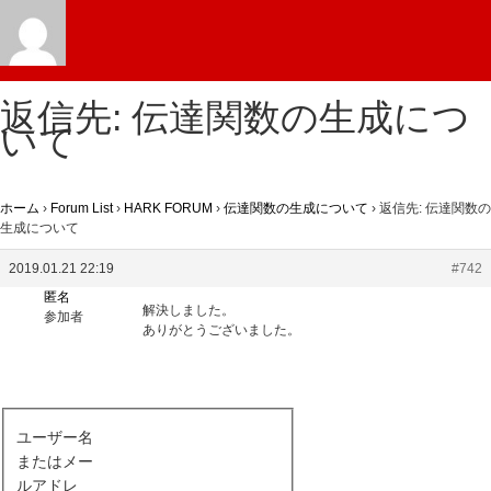
返信先: 伝達関数の生成につ
いて
ホーム
›
Forum List
›
HARK FORUM
›
伝達関数の生成について
›
返信先: 伝達関数の
生成について
2019.01.21 22:19
#742
匿名
解決しました。
参加者
ありがとうございました。
ユーザー名
またはメー
ルアドレ