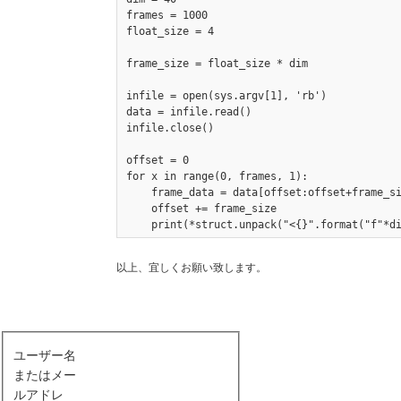
frames = 1000

float_size = 4

frame_size = float_size * dim

infile = open(sys.argv[1], 'rb')

data = infile.read()

infile.close()

offset = 0

for x in range(0, frames, 1):

    frame_data = data[offset:offset+frame_si
    offset += frame_size

以上、宜しくお願い致します。
ユーザー名
またはメー
ルアドレ