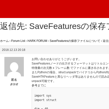
返信先: SaveFeatures
ホーム
›
Forum List
›
HARK FORUM
›
SaveFeaturesの保存ファイルについて
›
返信
2018.12.13 20:18
お問い合わせありがとうございます。
SaveFeaturesノードの出力するフォーマットはリトルエン
特徴量の次元数 x フレーム数 でファイルに書き出されます
またPythonの場合、struct.unpackでバイナリからPy
SaveHTKFeatureと異なりヘッダ等はありませんので読み
匿名
unpack可能です。
参加者
参考までに
import sys

import struct

dim = 40
