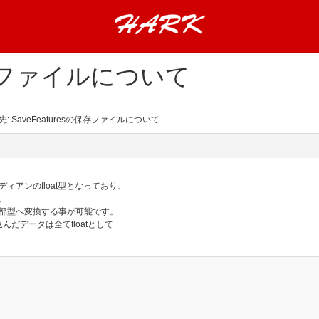
の保存ファイルについて
先: SaveFeaturesの保存ファイルについて
ディアンのfloat型となっており、
。
thon内部型へ変換する事が可能です。
込んだデータは全てfloatとして