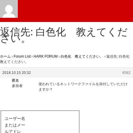
返信先: 白色化 教えてくだ
さい。
ホーム
›
Forum List
›
HARK FORUM
›
白色化 教えてください。
›
返信先: 白色化
教えてください。
2018.10.15 20:32
#582
匿名
使われているネットワークファイルを添付していただけ
参加者
ますか？
ユーザー名
またはメー
ルアドレ