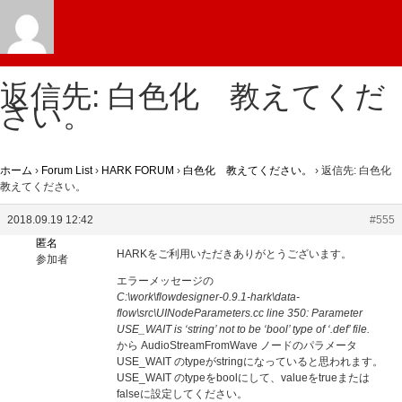
返信先: 白色化 教えてくだ
さい。
ホーム
›
Forum List
›
HARK FORUM
›
白色化 教えてください。
›
返信先: 白色化
教えてください。
2018.09.19 12:42
#555
匿名
HARKをご利用いただきありがとうございます。
参加者
エラーメッセージの
C:\work\flowdesigner-0.9.1-hark\data-
flow\src\UINodeParameters.cc line 350: Parameter
USE_WAIT is ‘string’ not to be ‘bool’ type of ‘.def’ file.
から AudioStreamFromWave ノードのパラメータ
USE_WAIT のtypeがstringになっていると思われます。
USE_WAIT のtypeをboolにして、valueをtrueまたは
falseに設定してください。