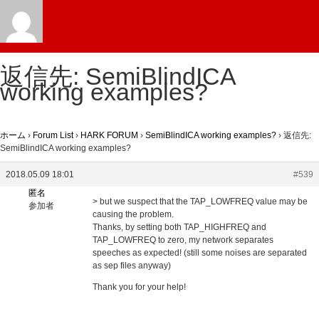
返信先: SemiBlindICA
working examples?
ホーム
›
Forum List
›
HARK FORUM
›
SemiBlindICA working examples?
›
返信先:
SemiBlindICA working examples?
2018.05.09 18:01
#539
匿名
> but we suspect that the TAP_LOWFREQ value may be
参加者
causing the problem.
Thanks, by setting both TAP_HIGHFREQ and
TAP_LOWFREQ to zero, my network separates
speeches as expected! (still some noises are separated
as sep files anyway)
Thank you for your help!