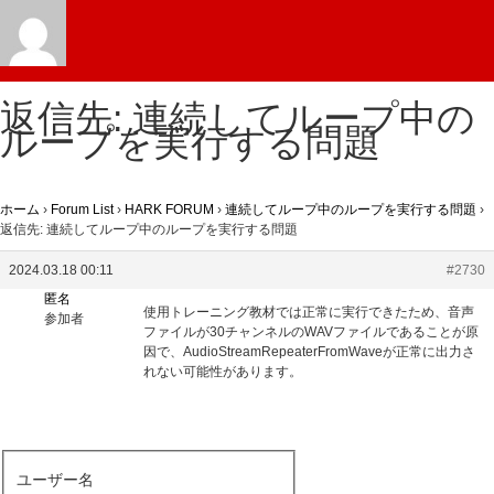
返信先: 連続してループ中の
ループを実行する問題
ホーム
›
Forum List
›
HARK FORUM
›
連続してループ中のループを実行する問題
›
返信先: 連続してループ中のループを実行する問題
2024.03.18 00:11
#2730
匿名
使用トレーニング教材では正常に実行できたため、音声
参加者
ファイルが30チャンネルのWAVファイルであることが原
因で、AudioStreamRepeaterFromWaveが正常に出力さ
れない可能性があります。
ユーザー名