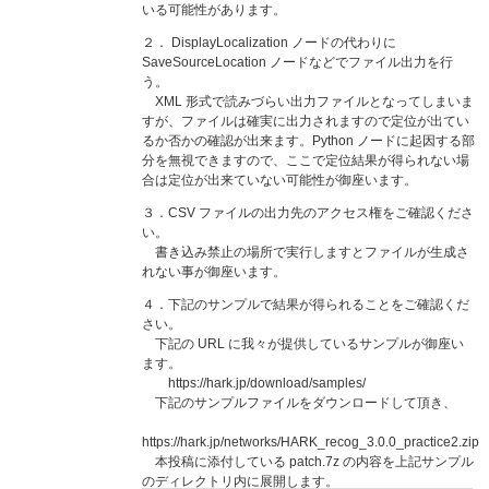
いる可能性があります。
２． DisplayLocalization ノードの代わりに
SaveSourceLocation ノードなどでファイル出力を行
う。
XML 形式で読みづらい出力ファイルとなってしまいま
すが、ファイルは確実に出力されますので定位が出てい
るか否かの確認が出来ます。Python ノードに起因する部
分を無視できますので、ここで定位結果が得られない場
合は定位が出来ていない可能性が御座います。
３．CSV ファイルの出力先のアクセス権をご確認くださ
い。
書き込み禁止の場所で実行しますとファイルが生成さ
れない事が御座います。
４．下記のサンプルで結果が得られることをご確認くだ
さい。
下記の URL に我々が提供しているサンプルが御座い
ます。
https://hark.jp/download/samples/
下記のサンプルファイルをダウンロードして頂き、
https://hark.jp/networks/HARK_recog_3.0.0_practice2.zip
本投稿に添付している patch.7z の内容を上記サンプル
のディレクトリ内に展開します。