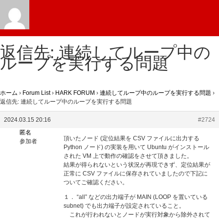
返信先: 連続してループ中の
ループを実行する問題
ホーム
›
Forum List
›
HARK FORUM
›
連続してループ中のループを実行する問題
›
返信先: 連続してループ中のループを実行する問題
2024.03.15 20:16
#2724
匿名
頂いたノード (定位結果を CSV ファイルに出力する
参加者
Python ノード) の実装を用いて Ubuntu がインストール
された VM 上で動作の確認をさせて頂きました。
結果が得られないという状況が再現できず、定位結果が
正常に CSV ファイルに保存されていましたので下記に
ついてご確認ください。
１． “all” などの出力端子が MAIN (LOOP を置いている
subnet) でも出力端子が設定されていること。
これが行われないとノードが実行対象から除外されて