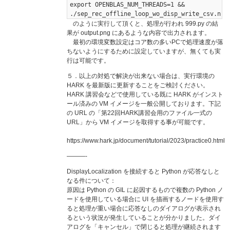
export OPENBLAS_NUM_THREADS=1 &&
./sep_rec_offline_loop_wo_disp_write_csv.n
のように実行して頂くと、処理が行われ 999.py の結
果が output.png にあるような内容で出力されます。
最初の環境変数設定はコア数の多いPCで処理速度が落
ちないようにするために設定していますが、無くても実
行は可能です。
５．以上の対処で解決が出来ない場合は、実行環境の
HARK を最新版に更新することをご検討ください。
HARK 講習会などで使用している既に HARK がインスト
ール済みの VM イメージを一般公開しております。下記
の URL の「第22回HARK講習会用のファイル一式の
URL」から VM イメージを取得する事が可能です。
https://www.hark.jp/document/tutorial/2023/practice0.html
———-
DisplayLocalization を接続すると Python が応答なしと
なる件について：
原因は Python の GIL に起因するもので複数の Python ノ
ードを使用している場合に UI を描画するノードを使用す
ると処理が重い場合に応答なしのダイアログが表示され
るという状況が発生していることが分かりました。ダイ
アログを「キャンセル」で閉じると処理が継続されます