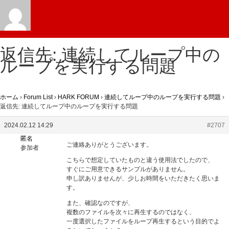
返信先: 連続してループ中の
ループを実行する問題
ホーム
›
Forum List
›
HARK FORUM
›
連続してループ中のループを実行する問題
›
返信先: 連続してループ中のループを実行する問題
2024.02.12 14:29
#2707
匿名
ご連絡ありがとうございます。
参加者
こちらで想定していたものと違う使用法でしたので、
すぐにご用意できるサンプルがありません。
申し訳ありませんが、少しお時間をいただきたく思いま
す。
また、確認なのですが、
複数のファイルを次々に再生するのではなく、
一度選択したファイルをループ再生するという目的でよ