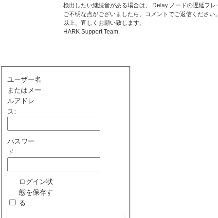
検出したい継続音がある場合は、 Delay ノードの遅延フレーム
ご不明な点がございましたら、コメントでご返信ください
以上、宜しくお願い致します。
HARK Support Team.
ユーザー名
またはメー
ルアドレ
ス:
パスワー
ド:
ログイン状
態を保存す
る