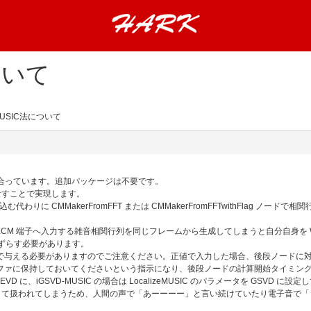
ついて
-MUSIC法について
で合っています。追加パッケージは不要です。
なすことで実現します。
に CMMakerFromFFT または CMMakerFromFFTwithFlag ノードで相
SECM 端子へ入力する雑音相関行列を同じフレームから生成してしまうと自分自身を Whi
をずらす必要があります。
量は負値で与える必要がありますのでご注意ください。正値で入力した場合、後段ノード
ファに保持しておいてくださいという指示になり、後段ノードの計算開始タイミン
 GEVD に、iGSVD-MUSIC の場合は LocalizeMUSIC のパラメータを GSVD に設
は雑音として扱われてしまうため、人間の声で「あーーーー」と言い続けていたり電子音