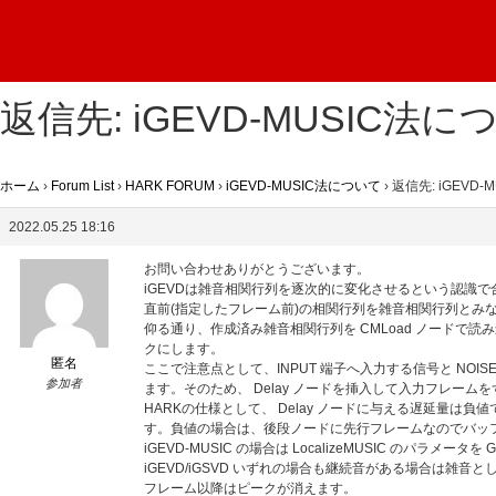
返信先: iGEVD-MUSIC法に
ホーム
›
Forum List
›
HARK FORUM
›
iGEVD-MUSIC法について
›
返信先: iGEVD
2022.05.25 18:16
お問い合わせありがとうございます。
iGEVDは雑音相関行列を逐次的に変化させるという認識
直前(指定したフレーム前)の相関行列を雑音相関行列とみ
仰る通り、作成済み雑音相関行列を CMLoad ノードで読み込む代わり
クにします。
匿名
ここで注意点として、INPUT 端子へ入力する信号と NOI
参加者
ます。そのため、 Delay ノードを挿入して入力フレーム
HARKの仕様として、 Delay ノードに与える遅延
す。負値の場合は、後段ノードに先行フレームなのでバッ
iGEVD-MUSIC の場合は LocalizeMUSIC のパラメータを
iGEVD/iGSVD いずれの場合も継続音がある場合
フレーム以降はピークが消えます。