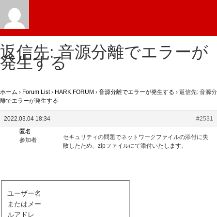
返信先: 音源分離でエラーが
発生する
ホーム
›
Forum List
›
HARK FORUM
›
音源分離でエラーが発生する
›
返信先: 音源分
離でエラーが発生する
2022.03.04 18:34
#2531
匿名
セキュリティの問題でネットワークファイルの添付に失
参加者
敗したため、zipファイルにて添付いたします。
ユーザー名
またはメー
ルアドレ