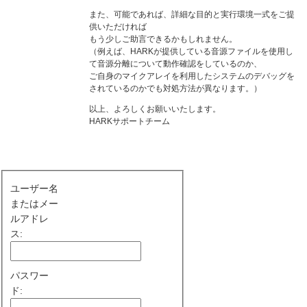
また、可能であれば、詳細な目的と実行環境一式をご提
供いただければ
もう少しご助言できるかもしれません。
（例えば、HARKが提供している音源ファイルを使用し
て音源分離について動作確認をしているのか、
ご自身のマイクアレイを利用したシステムのデバッグを
されているのかでも対処方法が異なります。）
以上、よろしくお願いいたします。
HARKサポートチーム
ユーザー名
またはメー
ルアドレ
ス:
パスワー
ド: