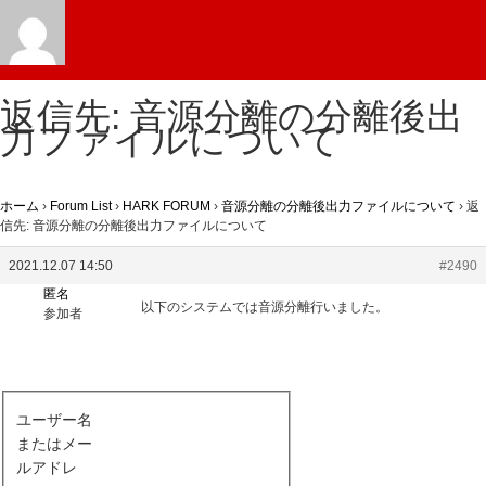
返信先: 音源分離の分離後出
力ファイルについて
ホーム
›
Forum List
›
HARK FORUM
›
音源分離の分離後出力ファイルについて
›
返
信先: 音源分離の分離後出力ファイルについて
2021.12.07 14:50
#2490
匿名
以下のシステムでは音源分離行いました。
参加者
ユーザー名
またはメー
ルアドレ