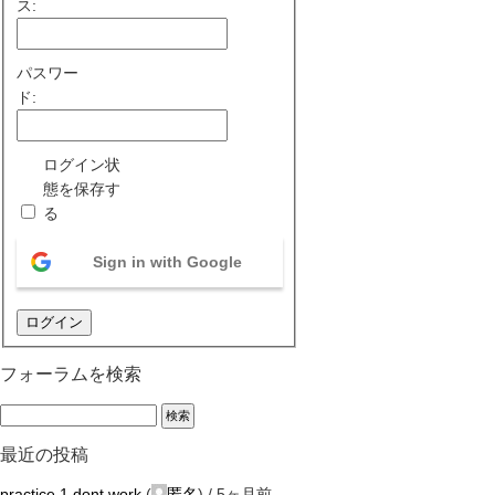
ス:
パスワー
ド:
ログイン状
態を保存す
る
Sign in with Google
ログイン
フォーラムを検索
最近の投稿
practice 1 dont work
(
匿名
) /
5ヶ月前