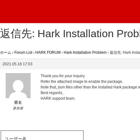
返信先: Hark Installation Pro
ホーム
›
Forum List
›
HARK FORUM
›
Hark Installation Problem
›
返信先: Hark Instal
2021.05.18 17:03
Thank you for your inquiry.
Refer the attached image to enable the package.
Note that, json files other than the installed Hark package w
Best regards,
HARK support team.
匿名
参加者
ユーザー名