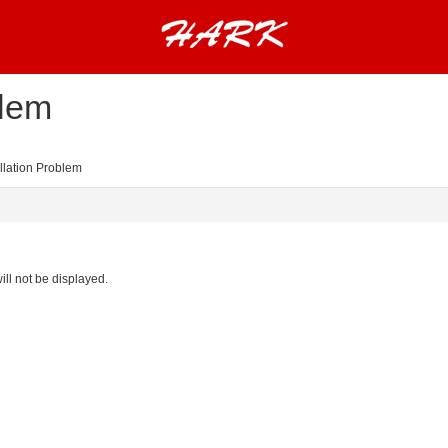
blem
lation Problem
ill not be displayed.