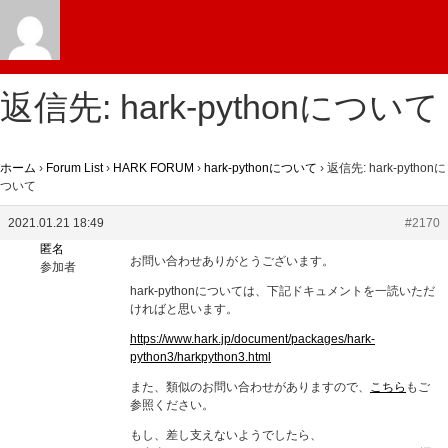
返信先: hark-pythonについて
ホーム
›
Forum List
›
HARK FORUM
›
hark-pythonについて
›
返信先: hark-pythonに
ついて
2021.01.21 18:49
#2170
匿名
お問い合わせありがとうございます。
参加者
hark-pythonについては、下記ドキュメントを一読いただ
ければと思います。
https://www.hark.jp/document/packages/hark-
python3/harkpython3.html
また、類似のお問い合わせがありますので、
こちら
もご
参照ください。
もし、差し支えないようでしたら、