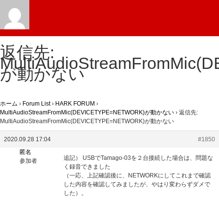
返信先:
MultiAudioStreamFromMic
が動かない
ホーム
›
Forum List
›
HARK FORUM
›
MultiAudioStreamFromMic(DEVICETYPE=NETWORK)が動かない
›
返信先:
MultiAudioStreamFromMic(DEVICETYPE=NETWORK)が動かない
2020.09.28 17:04
#1850
匿名
追記） USBでTamago-03を２台接続した場合は、問題な
参加者
く録音できました
（一応、上記確認後に、NETWORKにしてこれまで確認
した内容を確認してみましたが、やはり変わらずダメで
した）。