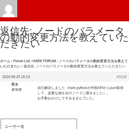
返信先: ノードのパラメータ
の動的変更方法を教えていた
だきたい
ホーム
›
Forum List
›
HARK FORUM
›
ノードのパラメータの動的変更方法を教えて
いただきたい
›
返信先: ノードのパラメータの動的変更方法を教えていただきたい
2020.09.25 16:23
#3126
匿名
自己解決しました（hark-pythonが外部APIからjson取得
参加者
して、必要な値を次のノードに渡せました）。
お手数おかけしてすみませんでした。
ユーザー名