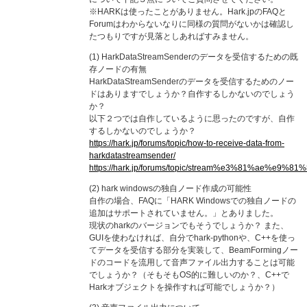
※HARKは使ったことがありません。Hark.jpのFAQと
Forumはわからないなりに同様の質問がないかは確認し
たつもりですが見落としあればすみません。
(1) HarkDataStreamSenderのデータを受信するための既
存ノードの有無
HarkDataStreamSenderのデータを受信するためのノー
ドはありますでしょうか？自作するしかないのでしょう
か？
以下２つでは自作しているように思ったのですが、自作
するしかないのでしょうか？
https://hark.jp/forums/topic/how-to-receive-data-from-
harkdatastreamsender/
https://hark.jp/forums/topic/stream%e3%81%a
(2) hark windowsの独自ノード作成の可能性
自作の場合、FAQに「HARK Windowsでの独自ノードの
追加はサポートされていません。」とありました。
現状のharkのバージョンでもそうでしょうか？ また、
GUIを使わなければ、自分でhark-pythonや、C++を使っ
てデータを受信する部分を実装して、BeamFormingノー
ドのコードを流用して音声ファイル出力することは可能
でしょうか？（そもそもOS的に難しいのか？、C++で
Harkオブジェクトを操作すれば可能でしょうか？）