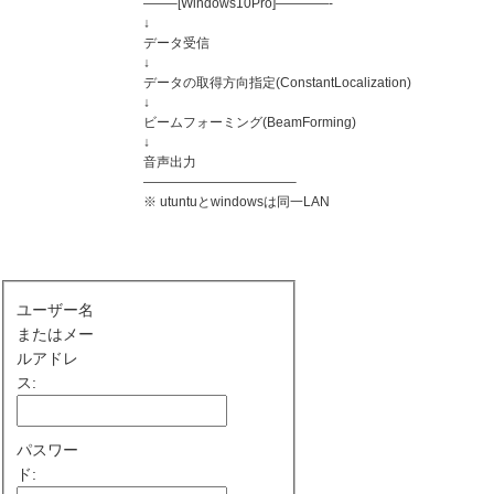
——–[Windows10Pro]————-
↓
データ受信
↓
データの取得方向指定(ConstantLocalization)
↓
ビームフォーミング(BeamForming)
↓
音声出力
———————————–
※ utuntuとwindowsは同一LAN
ユーザー名
またはメー
ルアドレ
ス:
パスワー
ド: