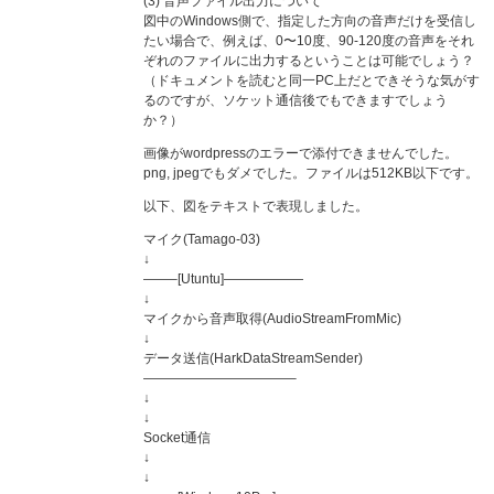
(3) 音声ファイル出力について
図中のWindows側で、指定した方向の音声だけを受信し
たい場合で、例えば、0〜10度、90-120度の音声をそれ
ぞれのファイルに出力するということは可能でしょう？
（ドキュメントを読むと同一PC上だとできそうな気がす
るのですが、ソケット通信後でもできますでしょう
か？）
画像がwordpressのエラーで添付できませんでした。
png, jpegでもダメでした。ファイルは512KB以下です。
以下、図をテキストで表現しました。
マイク(Tamago-03)
↓
——–[Utuntu]——————
↓
マイクから音声取得(AudioStreamFromMic)
↓
データ送信(HarkDataStreamSender)
———————————–
↓
↓
Socket通信
↓
↓