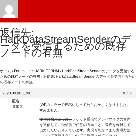
返信先:
HarkDataStreamSenderのデ
ータを受信するための既存
ノードの有無
ホーム
›
Forum List
›
HARK FORUM
›
HarkDataStreamSenderのデータを受信する
ための既存ノードの有無
›
返信先: HarkDataStreamSenderのデータを受信するため
の既存ノードの有無
2020.09.08 11:06
#1578
匿名
(WPのエラーで投稿いじってたらおかしくなりました。
参加者
すみません。)
添付の図のように、
ソケット通信でアレイマイクの音声
を送信して、受信側で任意の方向ごとに音声を分離して
出力したいと考えています。実現可能か？また実現方法
について下記３点についてご質問させてください。