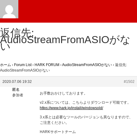
返信先:
AudioStreamFromASIOがな
い
ホーム
›
Forum List
›
HARK FORUM
›
AudioStreamFromASIOがない
›
返信先:
AudioStreamFromASIOがない
2020.07.06 19:32
#1502
匿名
お手数おかけしております。
参加者
v2.x系については、こちらよりダウンロード可能です。
https://www.hark.jp/install/windowsold/
3.x系とは必要なツールのバージョンも異なりますので、
ご注意ください。
HARKサポートチーム