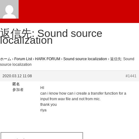
返信先: Sound source
localization
ホーム
›
Forum List
›
HARK FORUM
›
Sound source localization
›
返信先: Sound
source localization
2020.03.12 11:08
#1441
匿名
HI
参加者
can i know how can i create a transfer function for a
input from wav file and not from mic.
thank you
riya