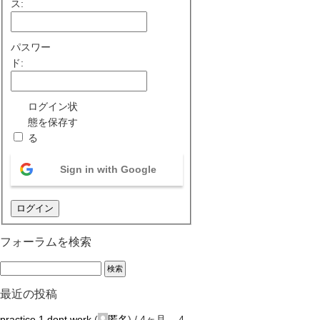
ス:
パスワー
ド:
ログイン状
態を保存す
る
Sign in with Google
ログイン
フォーラムを検索
最近の投稿
practice 1 dont work
(
匿名
) /
4ヶ月、 4