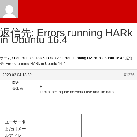
返信先: Errors running HARk
in Ubuntu 16.4
ホーム
›
Forum List
›
HARK FORUM
›
Errors running HARk in Ubuntu 16.4
›
返信
先: Errors running HARk in Ubuntu 16.4
2020.03.04 13:39
#1376
匿名
Hi
参加者
I am attaching the network I use and file name.
ユーザー名
またはメー
ルアドレ