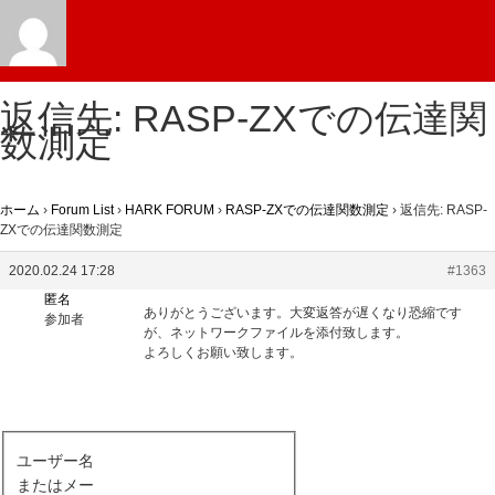
返信先: RASP-ZXでの伝達関
数測定
ホーム
›
Forum List
›
HARK FORUM
›
RASP-ZXでの伝達関数測定
›
返信先: RASP-
ZXでの伝達関数測定
2020.02.24 17:28
#1363
匿名
ありがとうございます。大変返答が遅くなり恐縮です
参加者
が、ネットワークファイルを添付致します。
よろしくお願い致します。
ユーザー名
またはメー