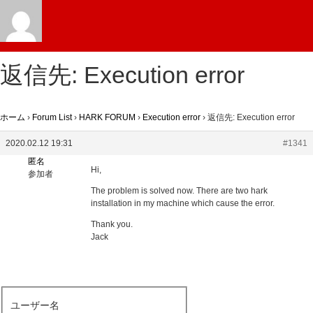
返信先: Execution error
ホーム
›
Forum List
›
HARK FORUM
›
Execution error
›
返信先: Execution error
2020.02.12 19:31
#1341
匿名
Hi,
参加者
The problem is solved now. There are two hark
installation in my machine which cause the error.
Thank you.
Jack
ユーザー名