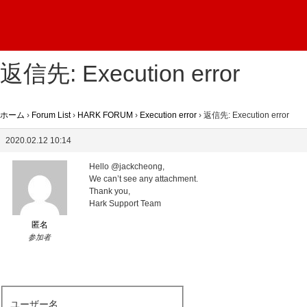
返信先: Execution error
ホーム
›
Forum List
›
HARK FORUM
›
Execution error
›
返信先: Execution error
2020.02.12 10:14
Hello @jackcheong,
We can’t see any attachment.
Thank you,
Hark Support Team
匿名
参加者
ユーザー名