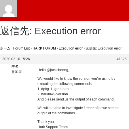
返信先: Execution error
ホーム
›
Forum List
›
HARK FORUM
›
Execution error
›
返信先: Execution error
2020.02.10 15:26
#1325
匿名
Hello @jackcheong,
参加者
We would like to know the version you’re using by
executing the following commands:
1. dpkg -l | grep hark
2. harkmw –version
And please send us the output of each command.
We will be able to investigate further after we see the
output of the commands.
Thank you,
Hark Support Team