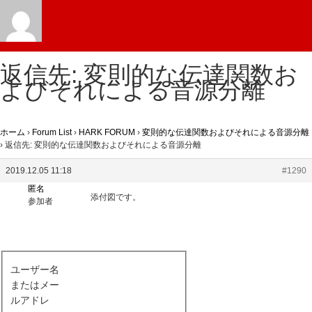
返信先: 変則的な伝達関数お
よびそれによる音源分離
ホーム
›
Forum List
›
HARK FORUM
›
変則的な伝達関数およびそれによる音源分離
›
返信先: 変則的な伝達関数およびそれによる音源分離
2019.12.05 11:18
#1290
匿名
添付図です。
参加者
ユーザー名
またはメー
ルアドレ