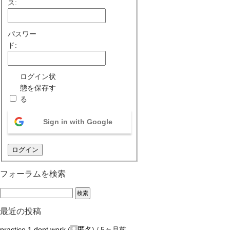
ス:
パスワー
ド:
ログイン状
態を保存す
る
Sign in with Google
ログイン
フォーラムを検索
最近の投稿
practice 1 dont work
(
匿名
) /
5ヶ月前