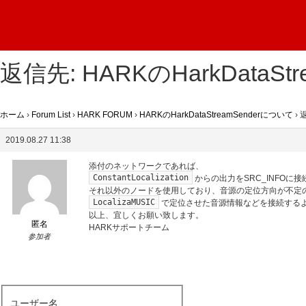
返信先: HARKのHarkDataSt
ホーム
›
Forum List
›
HARK FORUM
›
HARKのHarkDataStreamSenderについて
›
返
2019.08.27 11:38
添付のネットワークであれば、
ConstantLocalization
からの出力をSRC_INFOに
それ以外のノードを使用しており、音源の定位方向が不定
LocalizaMUSIC
で定位させた音源情報などを接続する
以上、宜しくお願い致します。
匿名
HARKサポートチーム
参加者
ユーザー名