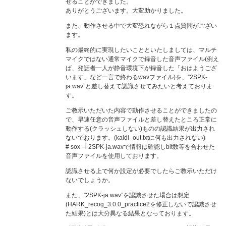
せることができました。
ありがとうございます。大変助かりました。
また、動作させる中で大変恐れながら１点質問がござい
ます。
私の最終的に実現したいことといたしましては、マルチ
マイクではない通常マイクで録音した音声ファイル(例え
ば、発話者一人が静音環境下が録音した「おはようござ
います」など一言で終わるwavファイル)を、”2SPK-
ja.wav”と差し替えて認識させてみたいと考えておりま
す。
ご教示いただいた内容で動作させることができましたの
で、早速任意の音声ファイルと差し替えたところ正常に
動作する(クラッシュしない)ものの認識結果が出力され
ないでおります。(kaldi_out.txtに何も出力されない)
# sox –i 2SPK-ja.wavで情報は確認しbit数等を合わせた
音声ファイルを使用しております。
認識させる上で何か設定が必要でしたらご教示いただけ
ないでしょうか。
また、”2SPK-ja.wav”を認識させた場合は想定
(HARK_recog_3.0.0_practice2を修正しないで認識させ
た結果)とは大分異なる結果となっております。