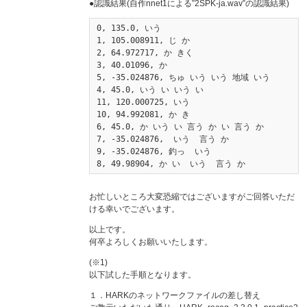
●認識結果(自作nnet1による”2SPK-ja.wav”の認識結果)
0, 135.0, いう

1, 105.008911, じ か

2, 64.972717, か きく

3, 40.01096, か

5, -35.024876, ちゅ いう いう 地域 いう 

4, 45.0, いう い いう い 

11, 120.000725, いう

10, 94.992081, か き

6, 45.0, か いう い 言う か い 言う か

7, -35.024876,  いう  言う か

9, -35.024876, 釣っ  いう 

8, 49.98904, か い  いう  言う か
お忙しいところ大変恐縮ではございますがご回答いただ
ける幸いでございます。
以上です。
何卒よろしくお願いいたします。
(※1)
以下試した手順となります。
１．HARKのネットワークファイルの差し替え