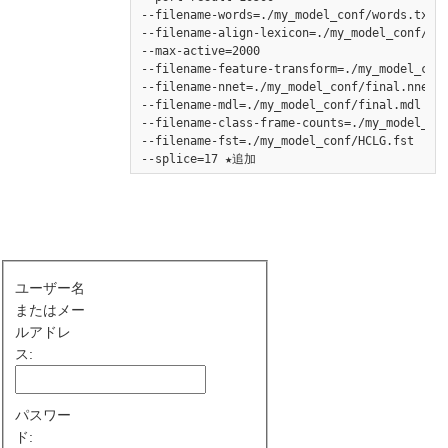
--filename-words=./my_model_conf/words.txt

--filename-align-lexicon=./my_model_conf/ali
--max-active=2000

--filename-feature-transform=./my_model_conf
--filename-nnet=./my_model_conf/final.nnet

--filename-mdl=./my_model_conf/final.mdl

--filename-class-frame-counts=./my_model_con
--filename-fst=./my_model_conf/HCLG.fst

--splice=17 ★追加
ユーザー名
またはメー
ルアドレ
ス:
パスワー
ド: