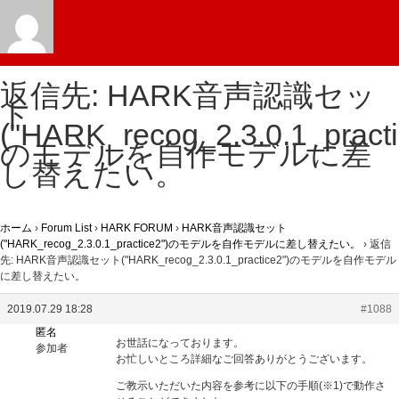
返信先: HARK音声認識セッ
ト
("HARK_recog_2.3.0.1_practi
のモデルを自作モデルに差
し替えたい。
ホーム
›
Forum List
›
HARK FORUM
›
HARK音声認識セット
("HARK_recog_2.3.0.1_practice2")のモデルを自作モデルに差し替えたい。
›
返信
先: HARK音声認識セット("HARK_recog_2.3.0.1_practice2")のモデルを自作モデル
に差し替えたい。
2019.07.29 18:28
#1088
匿名
お世話になっております。
参加者
お忙しいところ詳細なご回答ありがとうございます。
ご教示いただいた内容を参考に以下の手順(※1)で動作さ